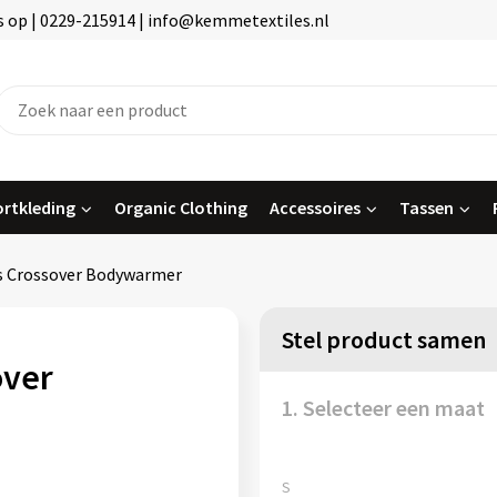
 op | 0229-215914 | info@kemmetextiles.nl
rtkleding
Organic Clothing
Accessoires
Tassen
s Crossover Bodywarmer
Stel product samen
over
1. Selecteer een maat
S