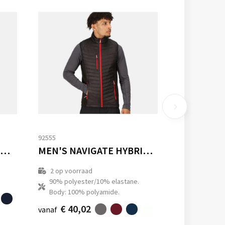
92555
MEN'S NAVIGATE THERMAL BODYWARMER
MEN'S NAVIGATE HYBRID BODYWARMER
2
op voorraad
90% polyester/10% elastane.
Body: 100% polyamide.
€ 40,02
vanaf