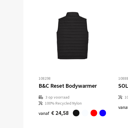
108298
1088
B&C Reset Bodywarmer
SOL
3
op voorraad
1
100% Recycled Nylon
vana
€ 24,58
vanaf