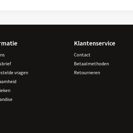
rmatie
Klantenservice
ons
Contact
sbrief
Betaalmethoden
estelde vragen
Retourneren
aamheid
ieken
andise