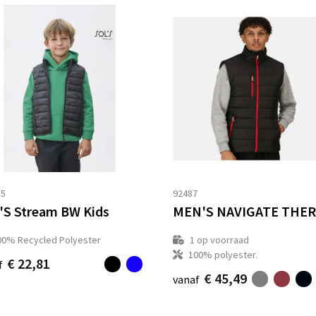
85
92487
'S Stream BW Kids
00% Recycled Polyester
1
op voorraad
100% polyester.
€ 22,81
f
€ 45,49
vanaf