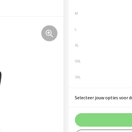
M
L
XL
XXL
3XL
Selecteer jouw opties voor d