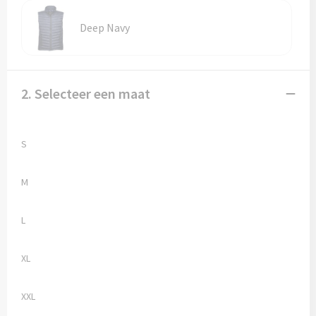
Vesten
Trolleys
Deep Navy
Waterbestendige tassen
2. Selecteer een maat
S
M
L
XL
XXL