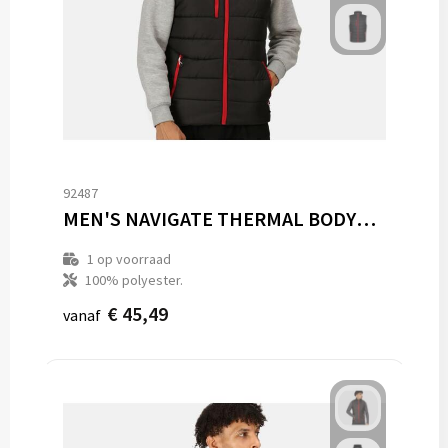
92487
MEN'S NAVIGATE THERMAL BODYWARMER
1
op voorraad
100% polyester.
€ 45,49
vanaf