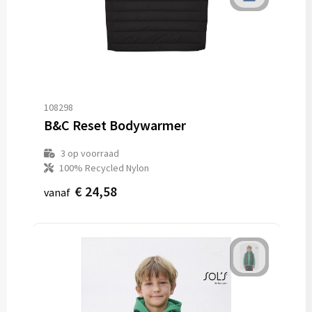
108298
B&C Reset Bodywarmer
3
op voorraad
100% Recycled Nylon
€ 24,58
vanaf