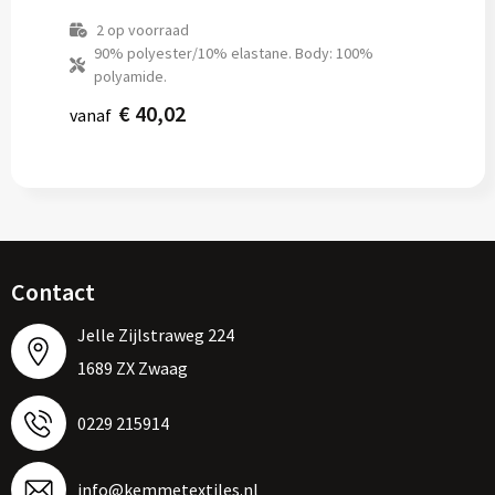
2
op voorraad
90% polyester/10% elastane. Body: 100%
polyamide.
€ 40,02
vanaf
Contact
Jelle Zijlstraweg 224
1689 ZX Zwaag
0229 215914
info@kemmetextiles.nl