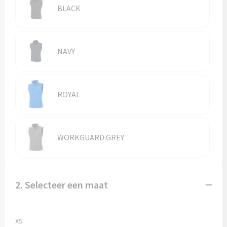
Vesten
Trolleys
BLACK
Waterbestendige tassen
NAVY
ROYAL
WORKGUARD GREY
2. Selecteer een maat
XS