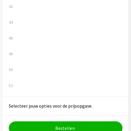
Vesten
Trolleys
42
Waterbestendige tassen
44
46
48
50
52
Selecteer jouw opties voor de prijsopgave.
Bestellen