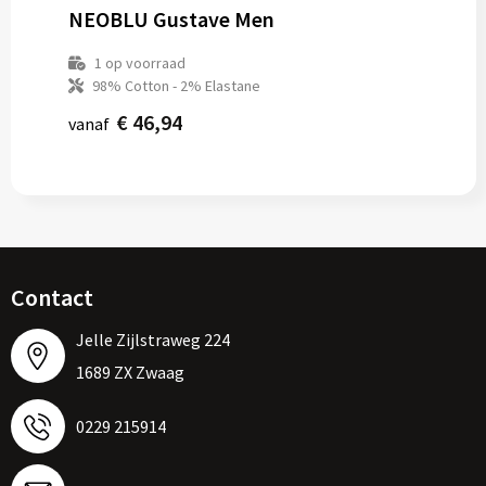
NEOBLU Gustave Men
1
op voorraad
98% Cotton - 2% Elastane
€ 46,94
vanaf
Contact
Jelle Zijlstraweg 224
1689 ZX Zwaag
0229 215914