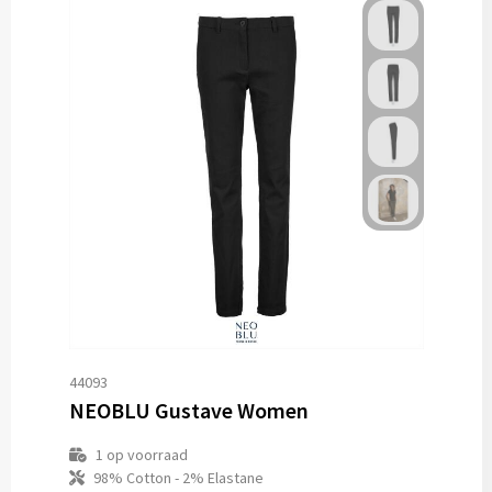
44093
NEOBLU Gustave Women
1
op voorraad
98% Cotton - 2% Elastane