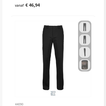
€ 46,94
vanaf
44090