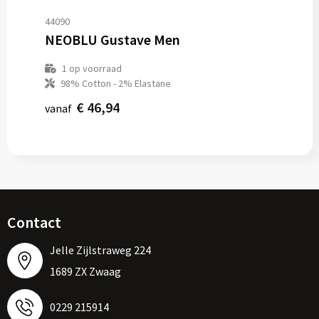
44090
NEOBLU Gustave Men
1
op voorraad
98% Cotton - 2% Elastane
€ 46,94
vanaf
Contact
Jelle Zijlstraweg 224
1689 ZX Zwaag
0229 215914