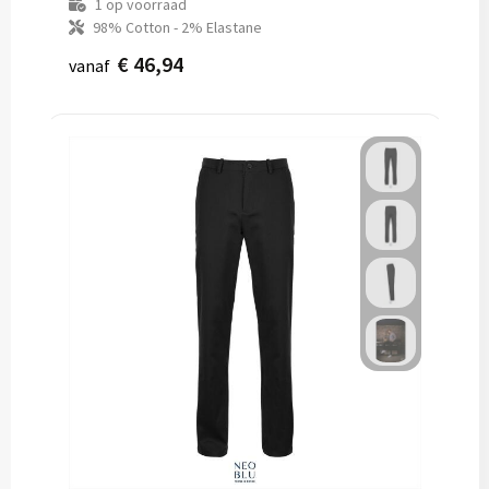
1
op voorraad
98% Cotton - 2% Elastane
€ 46,94
vanaf