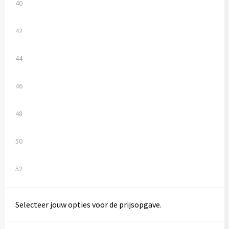
Vesten
Trolleys
40
Waterbestendige tassen
42
44
46
48
50
52
Selecteer jouw opties voor de prijsopgave.