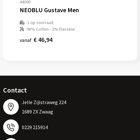
44090
NEOBLU Gustave Men
1
op voorraad
98% Cotton - 2% Elastane
€ 46,94
vanaf
Contact
Jelle Zijlstraweg 224
1689 ZX Zwaag
0229 215914