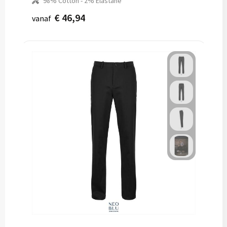
98% Cotton - 2% Elastane
€ 46,94
vanaf