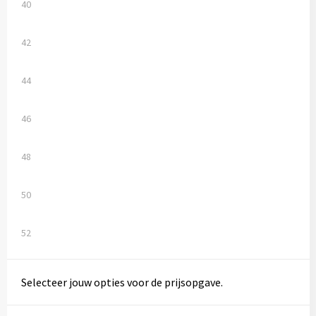
Vesten
Trolleys
40
Waterbestendige tassen
42
44
46
48
50
52
Selecteer jouw opties voor de prijsopgave.