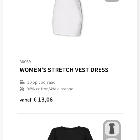
38069
WOMEN’S STRETCH VEST DRESS
10
op voorraad
96% cotton/4% elastane.
€ 13,06
vanaf