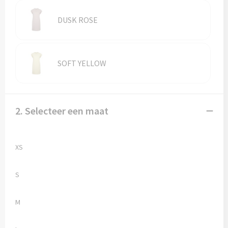
Vesten
Trolleys
DUSK ROSE
Waterbestendige tassen
SOFT YELLOW
2. Selecteer een maat
XS
S
M