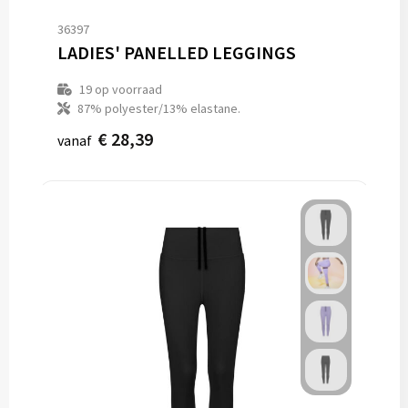
36397
LADIES' PANELLED LEGGINGS
19
op voorraad
87% polyester/13% elastane.
€ 28,39
vanaf