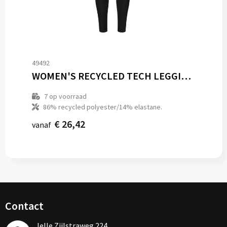
49492
WOMEN'S RECYCLED TECH LEGGINGS
7
op voorraad
86% recycled polyester/14% elastane.
€ 26,42
vanaf
Contact
Jelle Zijlstraweg 224