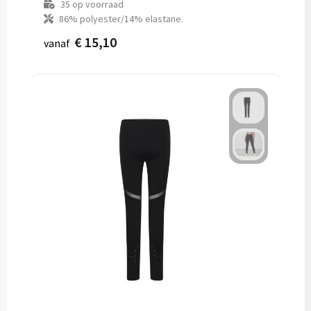
35
op voorraad
86% polyester/14% elastane.
€ 15,10
vanaf