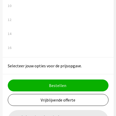
Vesten
Trolleys
10
Waterbestendige tassen
12
14
16
Selecteer jouw opties voor de prijsopgave.
Bestellen
Vrijblijvende offerte