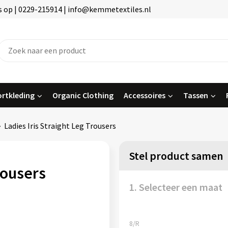
 op | 0229-215914 | info@kemmetextiles.nl
rtkleding
Organic Clothing
Accessoires
Tassen
Ladies Iris Straight Leg Trousers
Stel product samen
rousers
1. Selecteer een maat
8/R