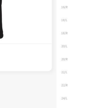
16/R
18/L
18/R
20/L
20/R
22/L
22/R
24/L