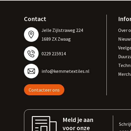
Contact
Info
Jelle Zijlstraweg 224
Over 
1689 ZX Zwaag
Nieuw
Veelg
0229 215914
Duurz
Techn
info@kemmetextiles.nl
Merch
Contacteer ons
Meld je aan
Schrij
voor onze