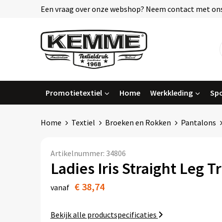
Een vraag over onze webshop? Neem contact met ons
Promotietextiel
Home
Werkkleding
Spo
Home
Textiel
Broeken en Rokken
Pantalons
Artikelnummer:
34806
Ladies Iris Straight Leg T
€ 38,74
vanaf
Bekijk alle productspecificaties