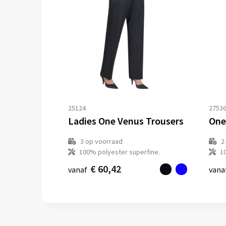
25124
2753
Ladies One Venus Trousers
One
3
op voorraad
2
100% polyester superfine.
1
€ 60,42
vanaf
vana