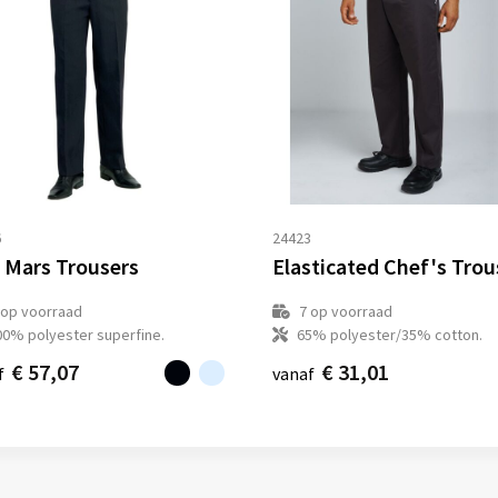
6
24423
 Mars Trousers
Elasticated Chef's Trou
op voorraad
7
op voorraad
00% polyester superfine.
65% polyester/35% cotton.
€ 57,07
€ 31,01
f
vanaf