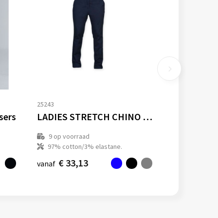
25243
sers
LADIES STRETCH CHINO TROUSERS
9
op voorraad
97% cotton/3% elastane.
€ 33,13
vanaf