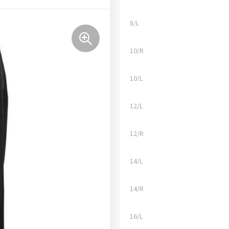
8/L
10/R
10/L
12/L
12/R
14/L
14/R
16/L