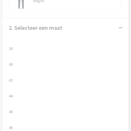
Night
Vesten
Trolleys
Waterbestendige tassen
2. Selecteer een maat
38
40
42
44
46
48