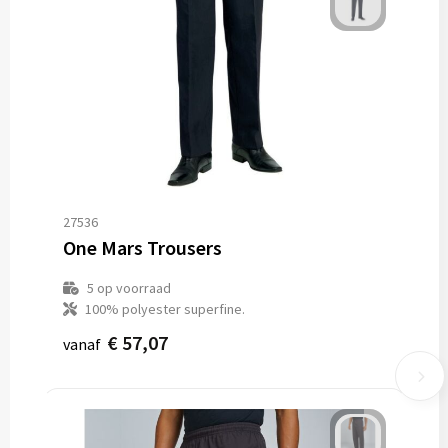
27536
One Mars Trousers
5
op voorraad
100% polyester superfine.
€ 57,07
vanaf