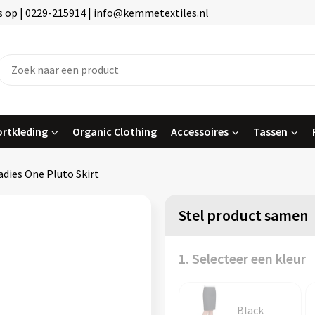
 op | 0229-215914 | info@kemmetextiles.nl
rtkleding
Organic Clothing
Accessoires
Tassen
adies One Pluto Skirt
Stel product samen
1. Selecteer een kleur
Black