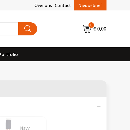
Over ons
Contact
Nieuwsbrief
0
€ 0,00
Portfolio
Navy