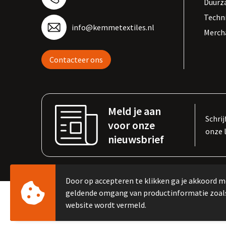
Duurz
Techn
info@kemmetextiles.nl
Merch
Contacteer ons
Meld je aan
Schrij
voor onze
onze 
nieuwsbrief
Door op accepteren te klikken ga je akkoord m
geldende omgang van productinformatie zoal
website wordt vermeld.
© Copyright Kemme B.V. 2023