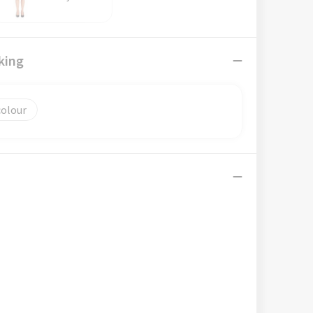
king
colour