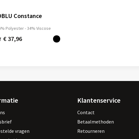
1
BLU Constance
6% Polyester - 34% Viscose
€ 37,96
f
rmatie
Klantenservice
ons
Contact
sbrief
Betaalmethoden
estelde vragen
Retourneren