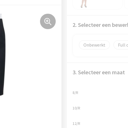
2. Selecteer een bewer
Onbewerkt
Full 
3. Selecteer een maat
8/R
10/R
12/R