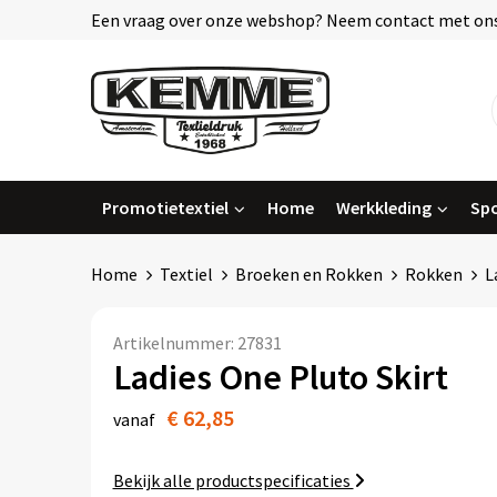
Een vraag over onze webshop? Neem contact met ons
Promotietextiel
Home
Werkkleding
Spo
Home
Textiel
Broeken en Rokken
Rokken
L
Artikelnummer:
27831
Ladies One Pluto Skirt
€ 62,85
vanaf
Bekijk alle productspecificaties