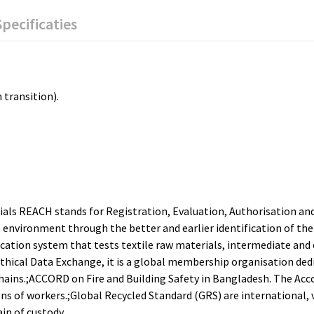
Specificaties
 transition).
erials REACH stands for Registration, Evaluation, Authorisation a
nvironment through the better and earlier identification of the 
ation system that tests textile raw materials, intermediate and 
Ethical Data Exchange, it is a global membership organisation ded
chains.;ACCORD on Fire and Building Safety in Bangladesh. The Ac
ns of workers.;Global Recycled Standard (GRS) are international, 
ain of custody.