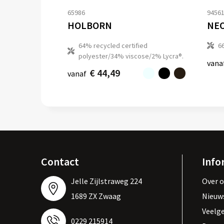
65986
9456
HOLBORN
NEO
64% recycled certified
6
polyester/34% viscose/2% Lycra®.
vana
€ 44,49
vanaf
Contact
Info
Jelle Zijlstraweg 224
Over 
1689 ZX Zwaag
Nieuw
Veelg
0229 215914