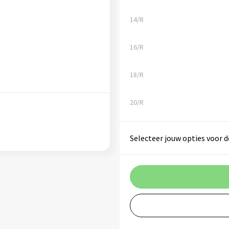
14/R
16/R
18/R
20/R
Selecteer jouw opties voor d