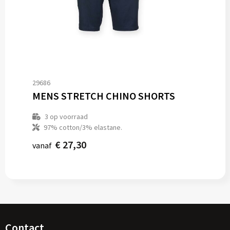
29686
MENS STRETCH CHINO SHORTS
3
op voorraad
97% cotton/3% elastane.
€ 27,30
vanaf
Contact