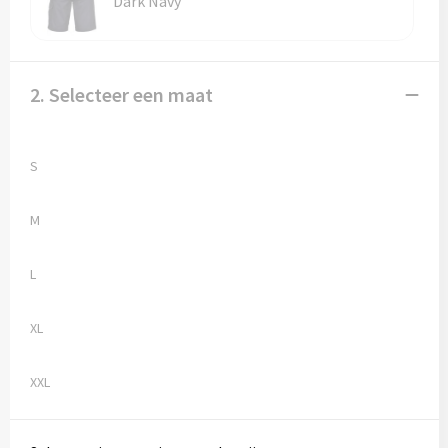
Dark Navy
Vesten
Trolleys
Waterbestendige tassen
2. Selecteer een maat
S
M
L
XL
XXL