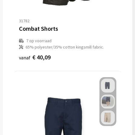
31782
Combat Shorts
7
op voorraad
65% polyester/35% cotton kingsmill fabric.
€ 40,09
vanaf