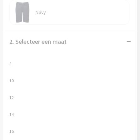
Vesten
Trolleys
Navy
Waterbestendige tassen
2. Selecteer een maat
8
10
12
14
16