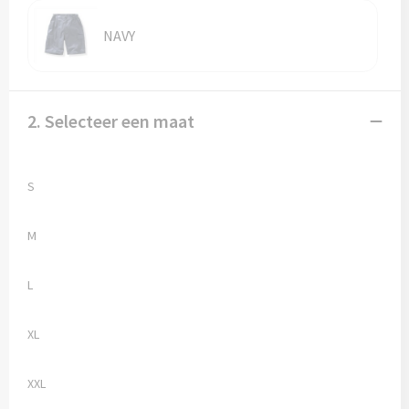
Vesten
Trolleys
NAVY
Waterbestendige tassen
2. Selecteer een maat
S
M
L
XL
XXL