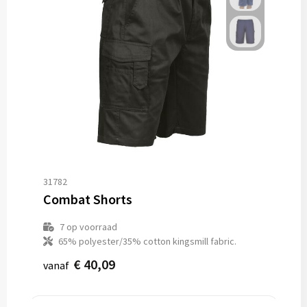
31782
Combat Shorts
7
op voorraad
65% polyester/35% cotton kingsmill fabric.
€ 40,09
vanaf