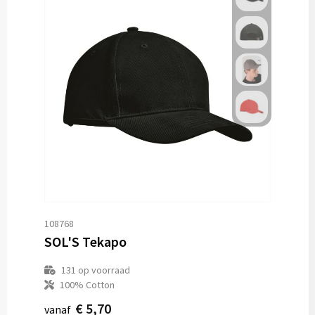
108768
SOL'S Tekapo
131
op voorraad
100% Cotton
€ 5,70
vanaf