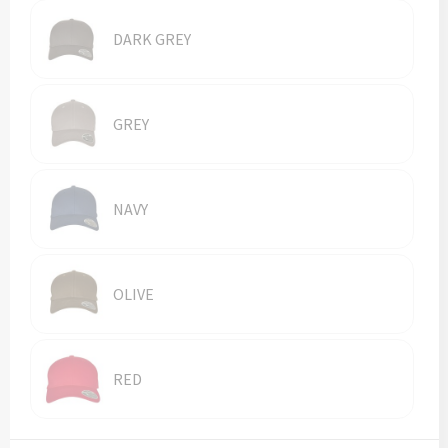
Vesten
Trolleys
DARK GREY
Waterbestendige tassen
GREY
NAVY
OLIVE
RED