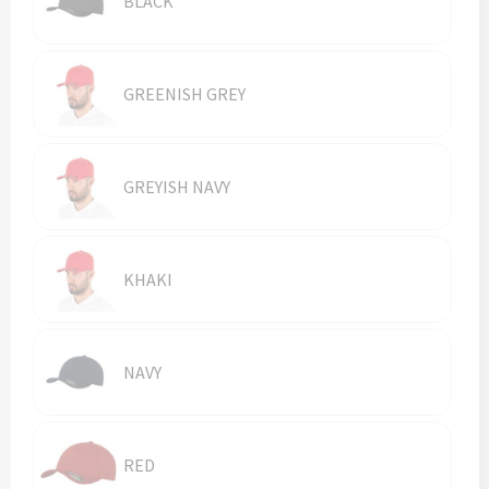
BLACK
Vesten
Trolleys
Waterbestendige tassen
GREENISH GREY
GREYISH NAVY
KHAKI
NAVY
RED