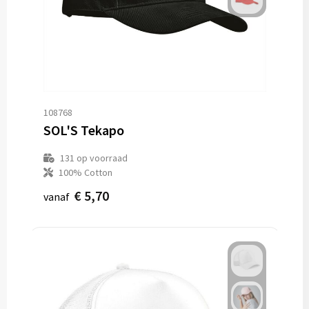
108768
SOL'S Tekapo
131
op voorraad
100% Cotton
€ 5,70
vanaf