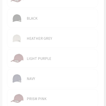
Vesten
Trolleys
Waterbestendige tassen
BLACK
HEATHER GREY
LIGHT PURPLE
NAVY
PRISM PINK