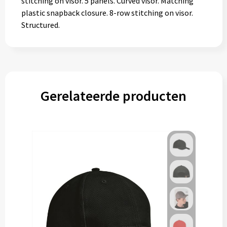
stitching on visor. 5 panels. Curved visor. Matching
plastic snapback closure. 8-row stitching on visor.
Structured.
Gerelateerde producten