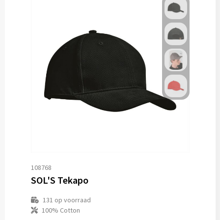
108768
SOL'S Tekapo
131
op voorraad
100% Cotton