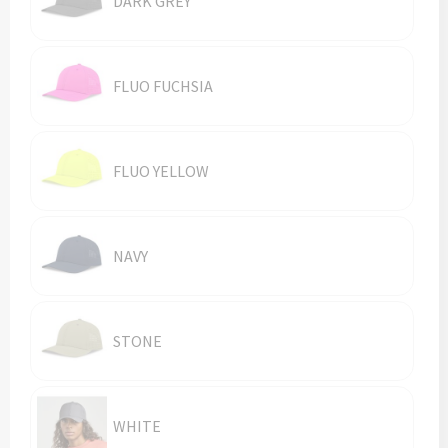
DARK GREY
Vesten
Trolleys
Waterbestendige tassen
FLUO FUCHSIA
FLUO YELLOW
NAVY
STONE
WHITE