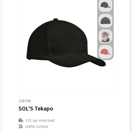
108768
SOL'S Tekapo
131
op voorraad
100% Cotton