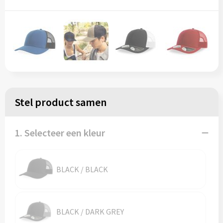
Regenkleding
Reflecterende vesten
Opbergtassen
Regenkleding
Reistassen
Restauranttextiel
Rugzakken
Schoenen
Schoenentassen
Stel product samen
Schorten en Sloven
Schoudertassen
Sweaters
Sporttassen
1. Selecteer een kleur
T-Shirts
Strandtassen
BLACK / BLACK
Veiligheidssignalering en Verlichting
Tablettassen
Veiligheidsvesten en Veiligheidshesjes
Toilettassen
BLACK / DARK GREY