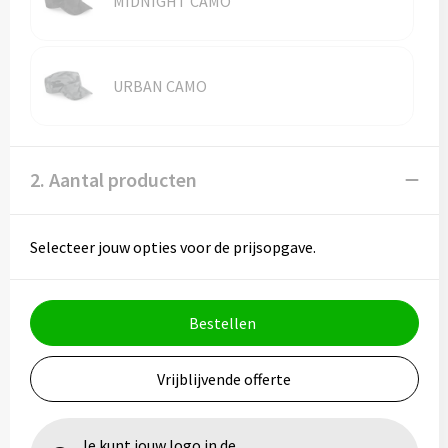
MIDNIGHT CAMO
Vesten
Trolleys
Waterbestendige tassen
URBAN CAMO
2. Aantal producten
Selecteer jouw opties voor de prijsopgave.
Bestellen
Vrijblijvende offerte
Je kunt jouw logo in de