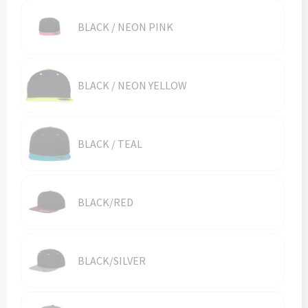
Vesten
Trolleys
BLACK / NEON PINK
Waterbestendige tassen
BLACK / NEON YELLOW
BLACK / TEAL
BLACK/RED
BLACK/SILVER