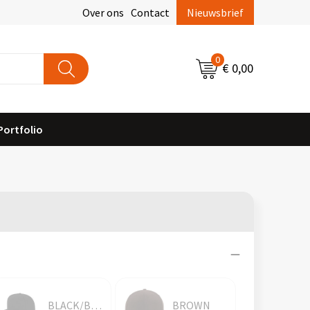
Over ons
Contact
Nieuwsbrief
0
€ 0,00
Portfolio
BLACK/BLACK
BROWN