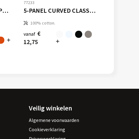
77233
5 PANEL SNAPBACK RAPPER CAP
5-PANEL CURVED CLASSIC SNAPBACK
100% cotton.
€
vanaf
12,75
Veilig winkelen
Algemene voorwaarden
Cookieverklaring
Privacyverklaring