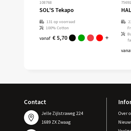
108768
7569
SOL'S Tekapo
HAL
131
op voorraad
2
100% Cotton
F
B
€ 5,70
vanaf
fa
vana
Contact
Info
Jelle Zijlstraweg 224
Over 
1689 ZX Zwaag
Nieuw
Veelg