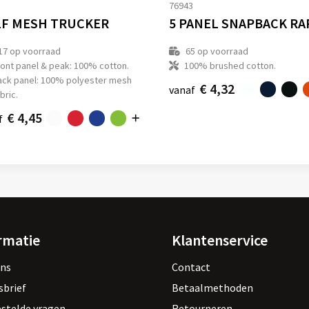
1
76943
F MESH TRUCKER
17
op voorraad
65
op voorraad
ront panel & peak: 100% cotton.
100% brushed cotton.
ack panel: 100% polyester mesh
€ 4,32
vanaf
bric.
€ 4,45
f
rmatie
Klantenservice
ons
Contact
sbrief
Betaalmethoden
estelde vragen
Retourneren