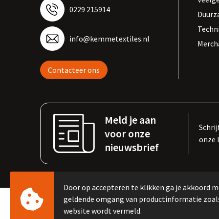
0229 215914
Duurz
Techn
info@kemmetextiles.nl
Merch
Contacteer ons
Meld je aan
Schrij
voor onze
onze 
nieuwsbrief
Door op accepteren te klikken ga je akkoord m
geldende omgang van productinformatie zoal
website wordt vermeld.
© Copyright Kemme B.V. 2023