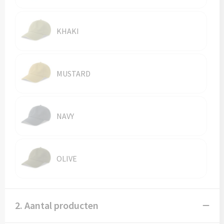
Vesten
Trolleys
Waterbestendige tassen
KHAKI
MUSTARD
NAVY
OLIVE
2. Aantal producten