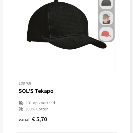
108768
SOL'S Tekapo
131
op voorraad
100% Cotton
€ 5,70
vanaf