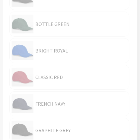
Vesten
Trolleys
Waterbestendige tassen
BOTTLE GREEN
BRIGHT ROYAL
CLASSIC RED
FRENCH NAVY
GRAPHITE GREY