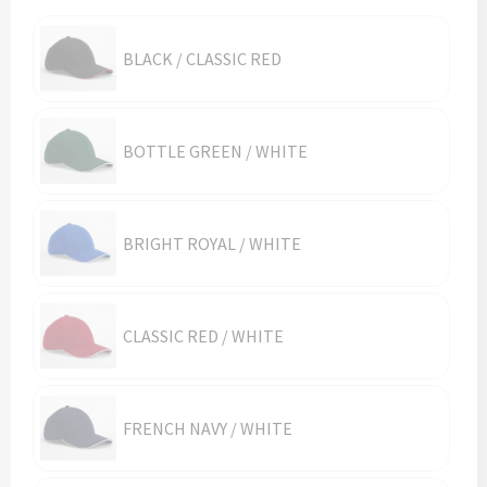
Vesten
Trolleys
Waterbestendige tassen
BLACK / CLASSIC RED
BOTTLE GREEN / WHITE
BRIGHT ROYAL / WHITE
CLASSIC RED / WHITE
FRENCH NAVY / WHITE