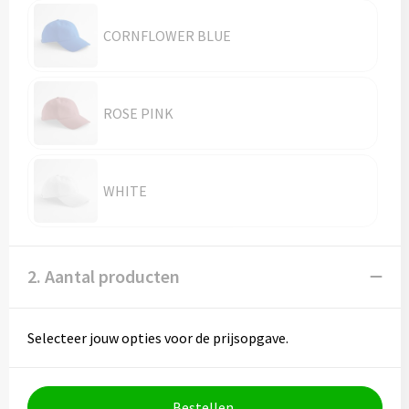
Vesten
Trolleys
CORNFLOWER BLUE
Waterbestendige tassen
ROSE PINK
WHITE
2. Aantal producten
Selecteer jouw opties voor de prijsopgave.
Bestellen