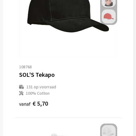
108768
SOL'S Tekapo
131
op voorraad
100% Cotton
€ 5,70
vanaf