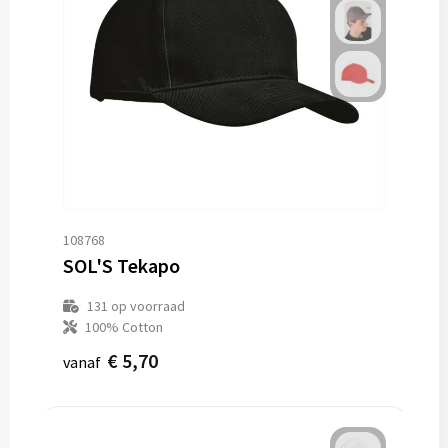
108768
SOL'S Tekapo
131
op voorraad
100% Cotton
€ 5,70
vanaf