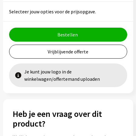
Vesten
Trolleys
Selecteer jouw opties voor de prijsopgave.
Waterbestendige tassen
Bestellen
Vrijblijvende offerte
Je kunt jouw logo in de
winkelwagen/offertemand uploaden
Heb je een vraag over dit
product?