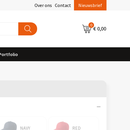
Over ons
Contact
Nieuwsbrief
0
€ 0,00
Portfolio
NAVY
RED