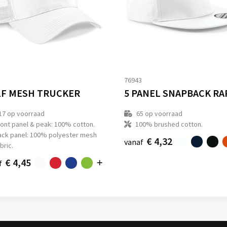
1
76943
F MESH TRUCKER
17
op voorraad
65
op voorraad
ront panel & peak: 100% cotton.
100% brushed cotton.
ack panel: 100% polyester mesh
€ 4,32
vanaf
bric.
€ 4,45
f