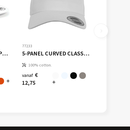
77233
5 PANEL SNAPBACK RAPPER CAP
5-PANEL CURVED CLASSIC SNAPBACK
100% cotton.
€
vanaf
12,75