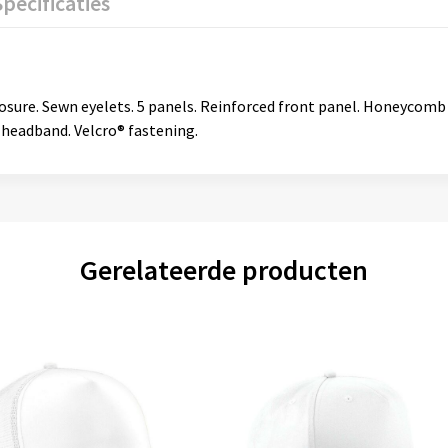
Specificaties
osure. Sewn eyelets. 5 panels. Reinforced front panel. Honeycomb e
er headband. Velcro® fastening.
Gerelateerde producten