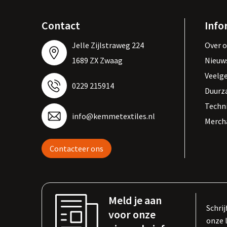
Contact
Info
Jelle Zijlstraweg 224
Over 
1689 ZX Zwaag
Nieuw
Veelg
0229 215914
Duurz
Techn
info@kemmetextiles.nl
Merch
Contacteer ons
Meld je aan
Schrij
voor onze
onze 