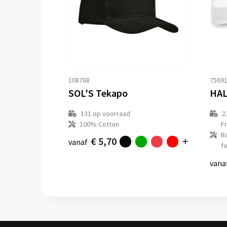
108768
7569
SOL'S Tekapo
HAL
131
op voorraad
2
100% Cotton
F
B
€ 5,70
vanaf
fa
vana