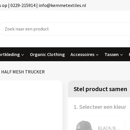
 op | 0229-215914 | info@kemmetextiles.nl
rtkleding
Organic Clothing
Accessoires
Tassen
HALF MESH TRUCKER
Stel product samen
1. Selecteer een kleur
BLACK/BLACK