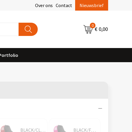
Over ons
Contact
Nieuwsbrief
0
€ 0,00
Portfolio
BLACK/CLASSIC RED
BLACK/FUCHSIA