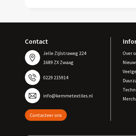
Contact
Info
Jelle Zijlstraweg 224
Over 
1689 ZX Zwaag
Nieuw
Veelg
0229 215914
Duurz
Techn
info@kemmetextiles.nl
Merch
Contacteer ons