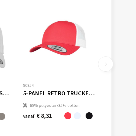
90854
5-PANEL CURVED CLASSIC SNAPBACK
5-PANEL RETRO TRUCKER 2-TONE CAP
65% polyester/35% cotton.
€ 8,31
vanaf