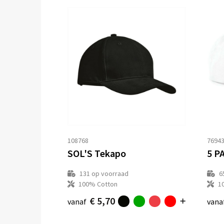
108768
7694
SOL'S Tekapo
131
op voorraad
6
100% Cotton
1
€ 5,70
vanaf
vana