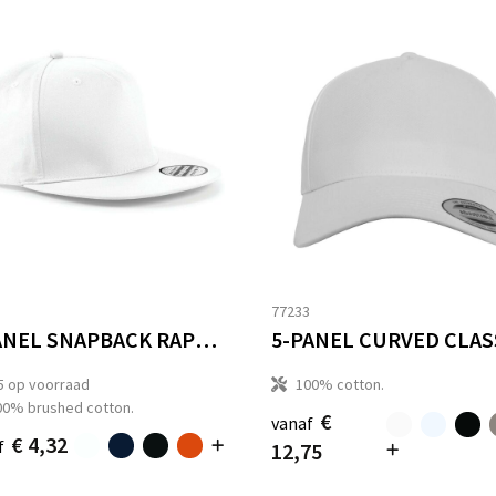
3
77233
5 PANEL SNAPBACK RAPPER CAP
5
op voorraad
100% cotton.
00% brushed cotton.
€
vanaf
€ 4,32
f
12,75