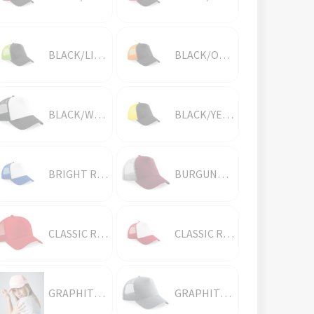
BLACK/LIME GREEN
BLACK/ORANGE
BLACK/WHITE
BLACK/YELLOW
BRIGHT ROYAL/WHITE
BURGUNDY/LIGHT GREY
CLASSIC RED/CLASSIC RED
CLASSIC RED/WHITE
GRAPHITE GREY/BLACK
GRAPHITE GREY/GRAPHITE GREY