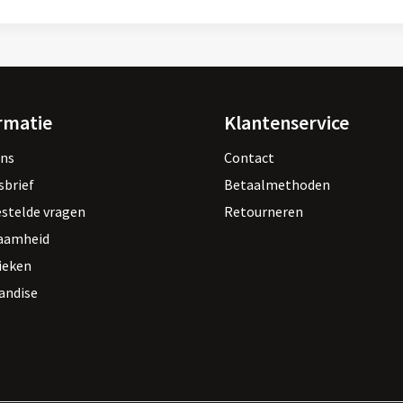
rmatie
Klantenservice
ons
Contact
sbrief
Betaalmethoden
estelde vragen
Retourneren
aamheid
ieken
andise