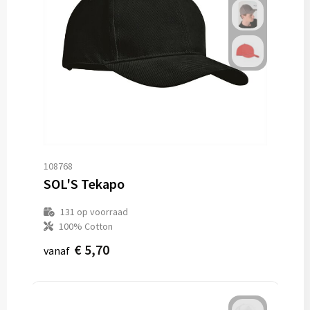
108768
SOL'S Tekapo
131
op voorraad
100% Cotton
€ 5,70
vanaf