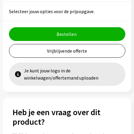
Vesten
Trolleys
Selecteer jouw opties voor de prijsopgave.
Waterbestendige tassen
Bestellen
Vrijblijvende offerte
Je kunt jouw logo in de
winkelwagen/offertemand uploaden
Heb je een vraag over dit
product?