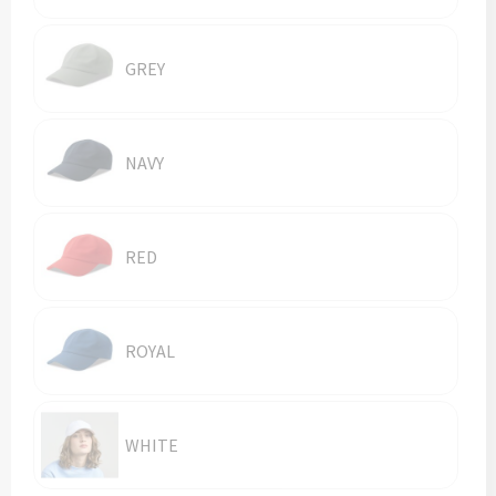
Vesten
Trolleys
Waterbestendige tassen
GREY
NAVY
RED
ROYAL
WHITE