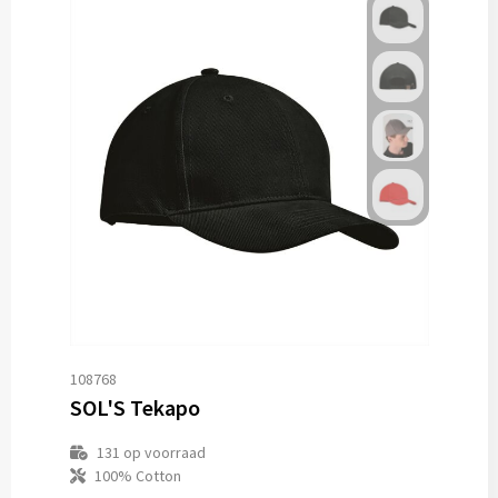
108768
SOL'S Tekapo
131
op voorraad
100% Cotton