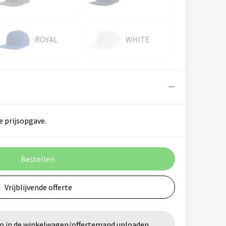
ROYAL
WHITE
e prijsopgave.
Bestellen
Vrijblijvende offerte
go in de winkelwagen/offertemand uploaden