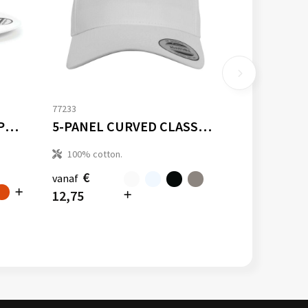
77233
5 PANEL SNAPBACK RAPPER CAP
5-PANEL CURVED CLASSIC SNAPBACK
100% cotton.
€
vanaf
12,75