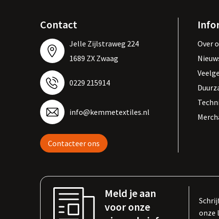
Contact
Info
Jelle Zijlstraweg 224
Over 
1689 ZX Zwaag
Nieuw
Veelg
0229 215914
Duurz
Techn
info@kemmetextiles.nl
Merch
Contacteer ons
Meld je aan
Schrij
voor onze
onze 