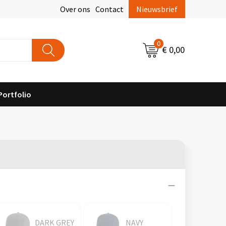
Over ons
Contact
Nieuwsbrief
0
€ 0,00
Portfolio
DARK GREY
NAVY