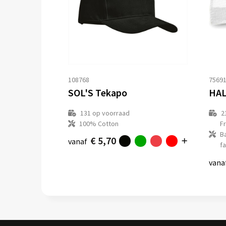
108768
7569
SOL'S Tekapo
HAL
131
op voorraad
2
100% Cotton
F
B
€ 5,70
vanaf
fa
vana