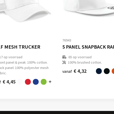
1
76943
F MESH TRUCKER
17
op voorraad
65
op voorraad
ront panel & peak: 100% cotton.
100% brushed cotton.
ack panel: 100% polyester mesh
€ 4,32
vanaf
bric.
€ 4,45
f