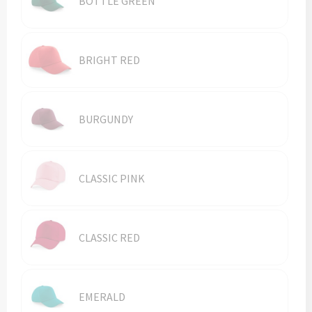
BOTTLE GREEN
Vesten
Trolleys
Waterbestendige tassen
BRIGHT RED
BURGUNDY
CLASSIC PINK
CLASSIC RED
EMERALD