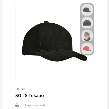
108768
SOL'S Tekapo
131
op voorraad