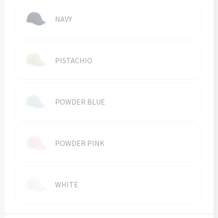
Vesten
Trolleys
NAVY
Waterbestendige tassen
PISTACHIO
POWDER BLUE
POWDER PINK
WHITE