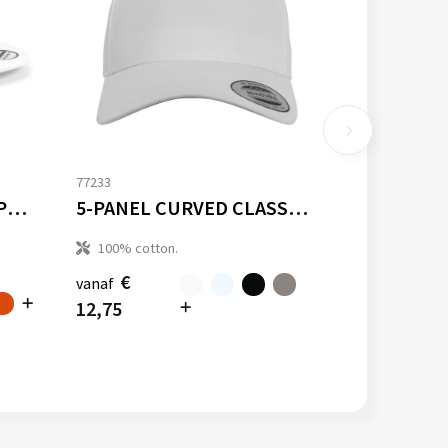
77233
5 PANEL SNAPBACK RAPPER CAP
5-PANEL CURVED CLASSIC SNAPBACK
100% cotton.
€
vanaf
12,75