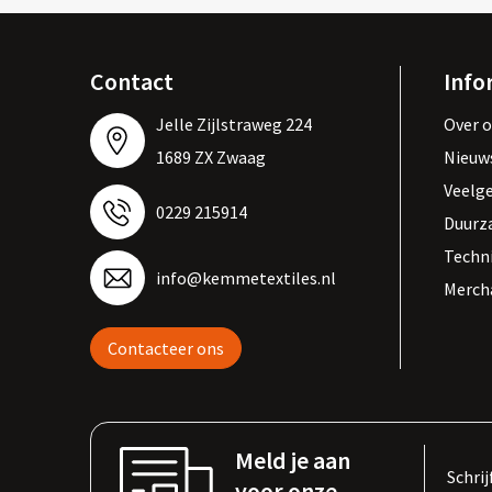
Contact
Info
Jelle Zijlstraweg 224
Over 
1689 ZX Zwaag
Nieuw
Veelg
0229 215914
Duurz
Techn
info@kemmetextiles.nl
Merch
Contacteer ons
Meld je aan
Schrij
voor onze