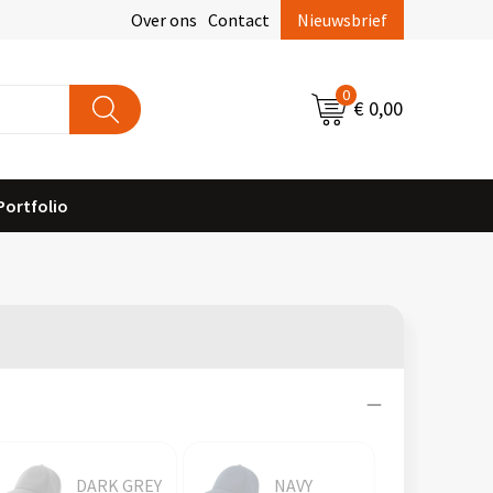
Over ons
Contact
Nieuwsbrief
0
€ 0,00
Portfolio
DARK GREY
NAVY