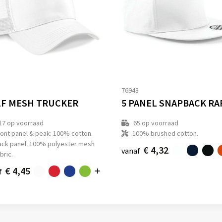
1
76943
F MESH TRUCKER
17
op voorraad
65
op voorraad
ront panel & peak: 100% cotton.
100% brushed cotton.
ack panel: 100% polyester mesh
€ 4,32
vanaf
bric.
€ 4,45
f