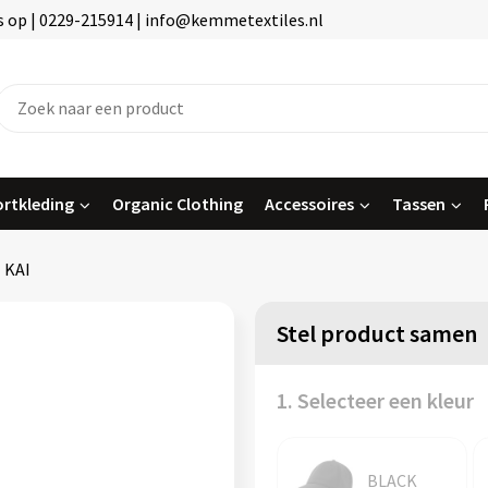
 op | 0229-215914 | info@kemmetextiles.nl
rtkleding
Organic Clothing
Accessoires
Tassen
KAI
Stel product samen
1. Selecteer een kleur
BLACK