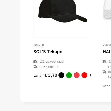
108768
7569
SOL'S Tekapo
HAL
131
op voorraad
2
100% Cotton
F
B
€ 5,70
vanaf
fa
vana