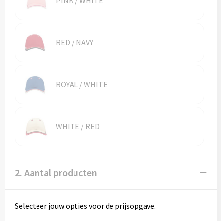
PINK / WHITE
Vesten
Trolleys
Waterbestendige tassen
RED / NAVY
ROYAL / WHITE
WHITE / RED
2. Aantal producten
Selecteer jouw opties voor de prijsopgave.