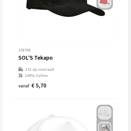
108768
SOL'S Tekapo
131
op voorraad
100% Cotton
€ 5,70
vanaf