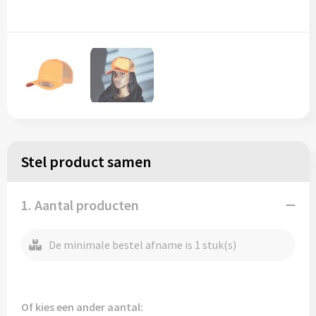
Regenkleding
Reflecterende vesten
Opbergtassen
Regenkleding
Reistassen
Restauranttextiel
Rugzakken
Schoenen
Schoenentassen
Schorten en Sloven
Schoudertassen
Stel product samen
Sweaters
Sporttassen
1. Aantal producten
T-Shirts
Strandtassen
De minimale bestel afname is 1 stuk(s)
Veiligheidssignalering en Verlichting
Tablettassen
Veiligheidsvesten en Veiligheidshesjes
Toilettassen
Of kies een ander aantal: