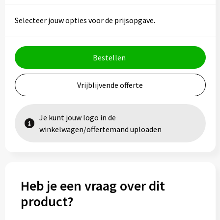
Vesten
Trolleys
Selecteer jouw opties voor de prijsopgave.
Waterbestendige tassen
Bestellen
Vrijblijvende offerte
Je kunt jouw logo in de
winkelwagen/offertemand uploaden
Heb je een vraag over dit
product?