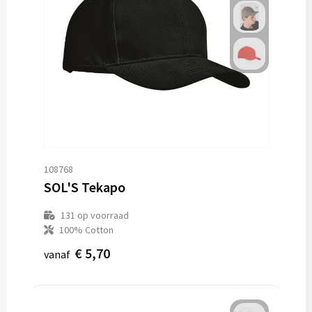
108768
SOL'S Tekapo
131
op voorraad
100% Cotton
€ 5,70
vanaf