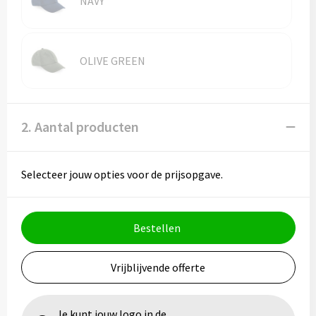
NAVY
Vesten
Trolleys
Waterbestendige tassen
OLIVE GREEN
2. Aantal producten
Selecteer jouw opties voor de prijsopgave.
Bestellen
Vrijblijvende offerte
Je kunt jouw logo in de