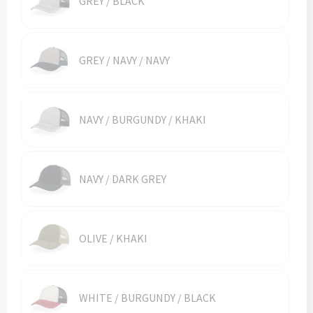
GREY / BLACK
Vesten
Trolleys
Waterbestendige tassen
GREY / NAVY / NAVY
NAVY / BURGUNDY / KHAKI
NAVY / DARK GREY
OLIVE / KHAKI
WHITE / BURGUNDY / BLACK