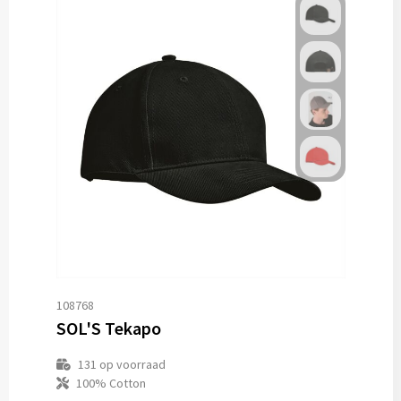
108768
SOL'S Tekapo
131
op voorraad
100% Cotton