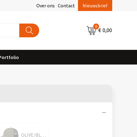
Over ons
Contact
Nieuwsbrief
0
€ 0,00
Portfolio
OLIVE/BLACK