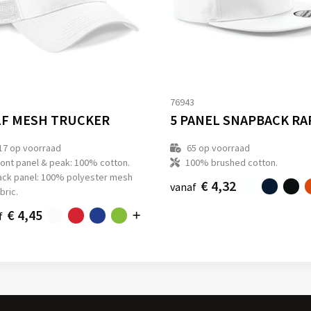
1
76943
F MESH TRUCKER
17
op voorraad
65
op voorraad
ront panel & peak: 100% cotton.
100% brushed cotton.
ack panel: 100% polyester mesh
€ 4,32
vanaf
bric.
€ 4,45
f