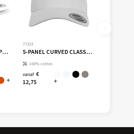
77233
5 PANEL SNAPBACK RAPPER CAP
5-PANEL CURVED CLASSIC SNAPBACK
100% cotton.
€
vanaf
12,75