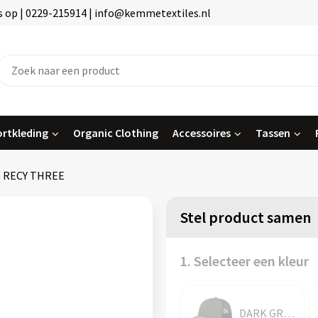
 op | 0229-215914 | info@kemmetextiles.nl
rtkleding
Organic Clothing
Accessoires
Tassen
RECY THREE
Stel product samen
1. Selecteer een kleur
DARK GREY/BLACK