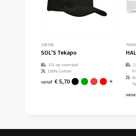
108768
7569
SOL'S Tekapo
HAL
131
op voorraad
2
100% Cotton
F
B
€ 5,70
vanaf
fa
vana