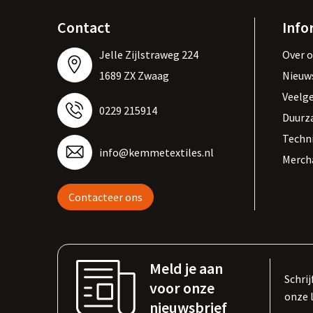
Contact
Info
Jelle Zijlstraweg 224
Over 
1689 ZX Zwaag
Nieuw
Veelg
0229 215914
Duurz
Techn
info@kemmetextiles.nl
Merch
Contacteer ons
Meld je aan
Schrij
voor onze
onze 
nieuwsbrief