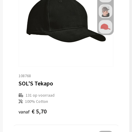
108768
SOL'S Tekapo
131
op voorraad
100% Cotton
€ 5,70
vanaf