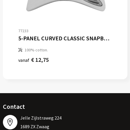
77233
5-PANEL CURVED CLASSIC SNAPBACK
100% cotton.
€ 12,75
vanaf
Contact
Jelle Zijlstraweg 224
1689 ZX Zwaag