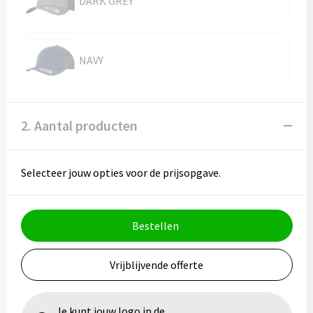
DARK GREY
Vesten
Trolleys
Waterbestendige tassen
NAVY
2. Aantal producten
Selecteer jouw opties voor de prijsopgave.
Bestellen
Vrijblijvende offerte
Je kunt jouw logo in de