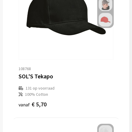
108768
SOL'S Tekapo
131
op voorraad
100% Cotton
€ 5,70
vanaf