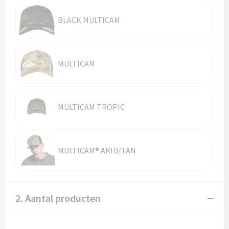
Vesten
Trolleys
BLACK MULTICAM
Waterbestendige tassen
MULTICAM
MULTICAM TROPIC
MULTICAM® ARID/TAN
2. Aantal producten