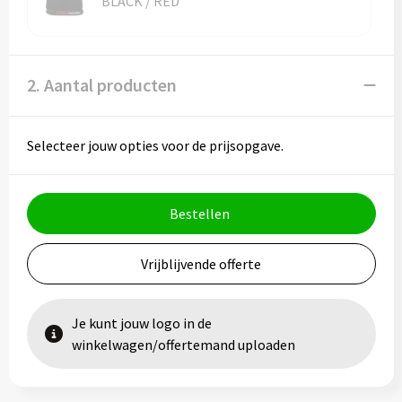
BLACK / RED
Vesten
Trolleys
Waterbestendige tassen
2. Aantal producten
Selecteer jouw opties voor de prijsopgave.
Bestellen
Vrijblijvende offerte
Je kunt jouw logo in de
winkelwagen/offertemand uploaden