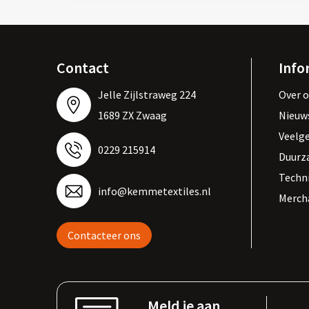
Contact
Info
Jelle Zijlstraweg 224
Over 
1689 ZX Zwaag
Nieuw
Veelg
0229 215914
Duurz
Techn
info@kemmetextiles.nl
Merch
Contacteer ons
Meld je aan