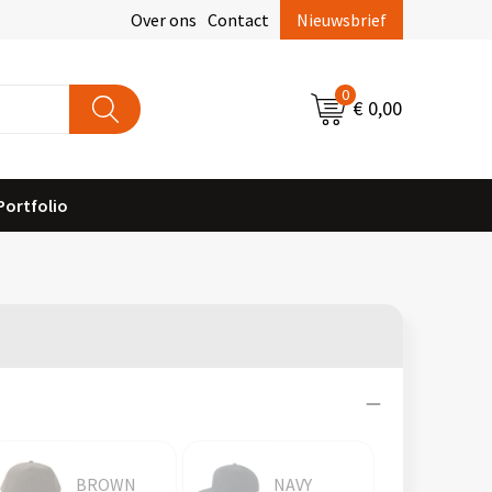
Over ons
Contact
Nieuwsbrief
0
€ 0,00
Portfolio
BROWN
NAVY