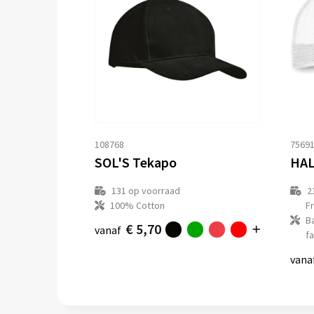
108768
7569
SOL'S Tekapo
HAL
131
op voorraad
2
100% Cotton
F
B
€ 5,70
vanaf
fa
vana