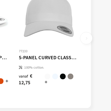
77233
5 PANEL SNAPBACK RAPPER CAP
5-PANEL CURVED CLASSIC SNAPBACK
100% cotton.
€
vanaf
12,75