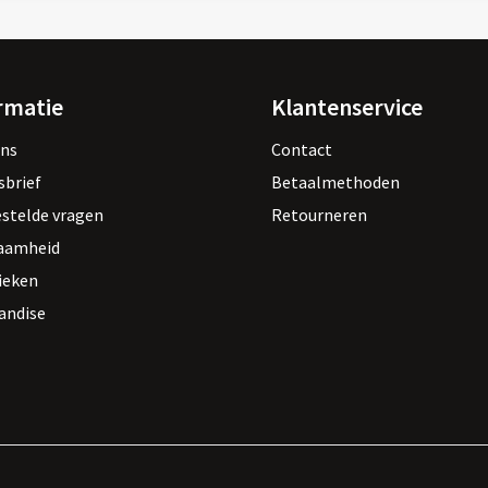
rmatie
Klantenservice
ons
Contact
sbrief
Betaalmethoden
estelde vragen
Retourneren
aamheid
ieken
andise