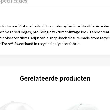
Specificaties
ack closure. Vintage look with a corduroy texture. Flexible visor d
tinctive raised ridges, providing a textured vintage look. Fabric cre
ed polyester fibres. Adjustable snap-back closure made from recyc
eTraze®. Sweatband in recycled polyester fabric.
Gerelateerde producten