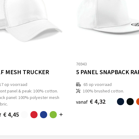
1
76943
F MESH TRUCKER
17
op voorraad
65
op voorraad
ront panel & peak: 100% cotton.
100% brushed cotton.
ack panel: 100% polyester mesh
€ 4,32
vanaf
bric.
€ 4,45
f