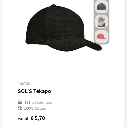
108768
SOL'S Tekapo
131
op voorraad
100% Cotton
€ 5,70
vanaf