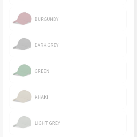
Vesten
Trolleys
Waterbestendige tassen
BURGUNDY
DARK GREY
GREEN
KHAKI
LIGHT GREY