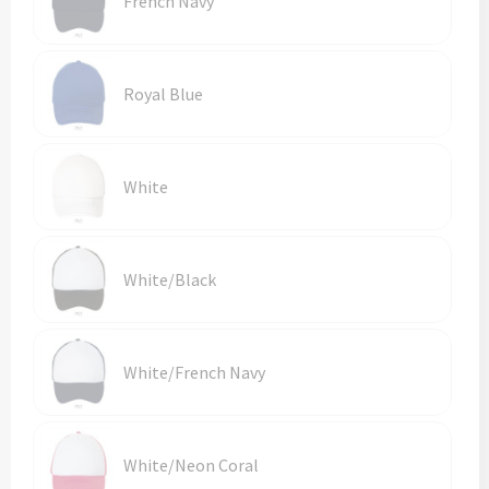
French Navy
Vesten
Trolleys
Waterbestendige tassen
Royal Blue
White
White/Black
White/French Navy
White/Neon Coral