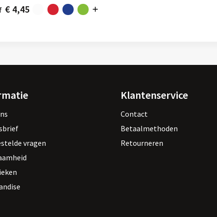
€ 4,45
f
rmatie
Klantenservice
ons
Contact
sbrief
Betaalmethoden
estelde vragen
Retourneren
aamheid
ieken
andise