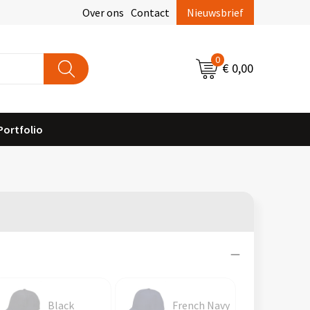
Over ons
Contact
Nieuwsbrief
0
€ 0,00
Portfolio
Black
French Navy