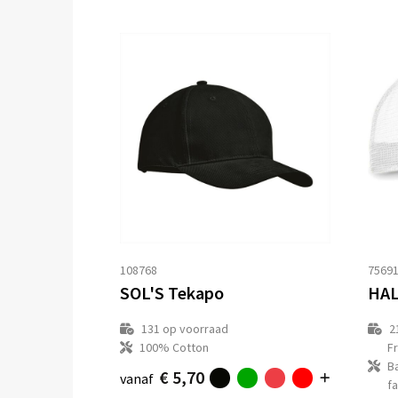
108768
7569
SOL'S Tekapo
HAL
131
op voorraad
2
100% Cotton
F
B
€ 5,70
vanaf
fa