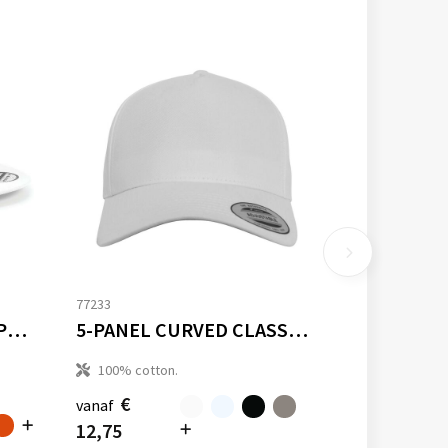
77233
5 PANEL SNAPBACK RAPPER CAP
5-PANEL CURVED CLASSIC SNAPBACK
100% cotton.
€
vanaf
12,75