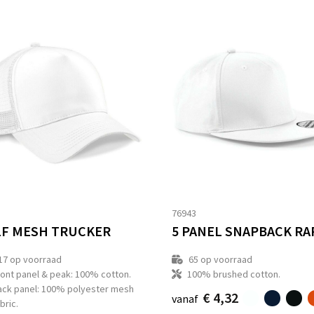
1
76943
F MESH TRUCKER
17
op voorraad
65
op voorraad
ront panel & peak: 100% cotton.
100% brushed cotton.
ack panel: 100% polyester mesh
€ 4,32
vanaf
bric.