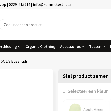
 op | 0229-215914 | info@kemmetextiles.nl
rtkleding
Organic Clothing
Accessoires
Tassen
SOL'S Buzz Kids
Stel product samen
1. Selecteer een kleur
Apple Green