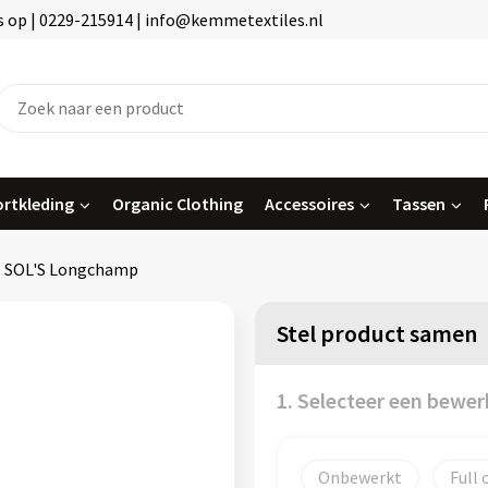
 op | 0229-215914 | info@kemmetextiles.nl
rtkleding
Organic Clothing
Accessoires
Tassen
SOL'S Longchamp
Stel product samen
1. Selecteer een bewer
Onbewerkt
Full 