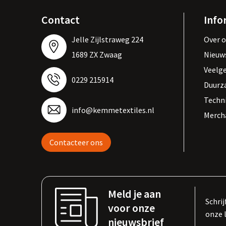
Contact
Info
Jelle Zijlstraweg 224
Over 
1689 ZX Zwaag
Nieuw
Veelg
0229 215914
Duurz
Techn
info@kemmetextiles.nl
Merch
Contacteer ons
Meld je aan
Schrij
voor onze
onze 
nieuwsbrief