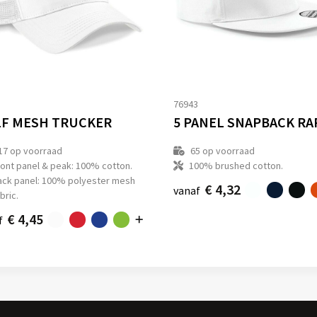
1
76943
F MESH TRUCKER
17
op voorraad
65
op voorraad
ront panel & peak: 100% cotton.
100% brushed cotton.
ack panel: 100% polyester mesh
€ 4,32
vanaf
bric.
€ 4,45
f