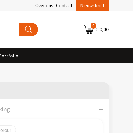
Over ons
Contact
Nieuwsbrief
0
€ 0,00
Portfolio
king
colour