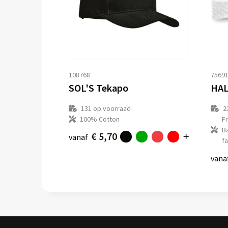
108768
7569
SOL'S Tekapo
HAL
131
op voorraad
2
100% Cotton
F
B
€ 5,70
vanaf
fa
vana