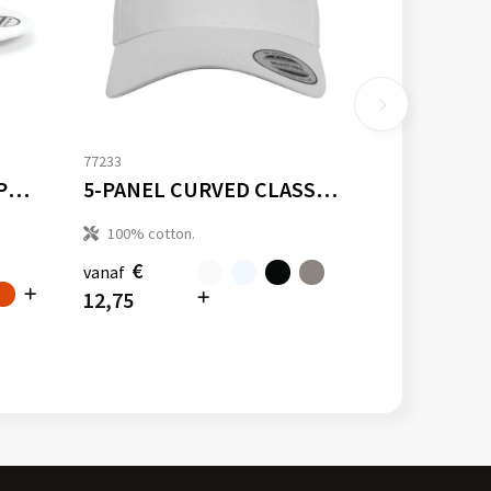
77233
5 PANEL SNAPBACK RAPPER CAP
5-PANEL CURVED CLASSIC SNAPBACK
100% cotton.
€
vanaf
12,75