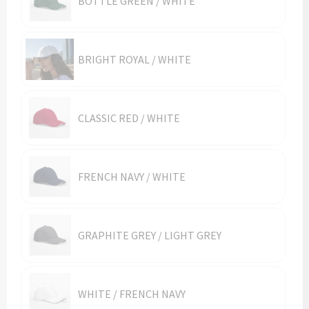
BOTTLE GREEN / WHITE
Vesten
Trolleys
Waterbestendige tassen
BRIGHT ROYAL / WHITE
CLASSIC RED / WHITE
FRENCH NAVY / WHITE
GRAPHITE GREY / LIGHT GREY
WHITE / FRENCH NAVY